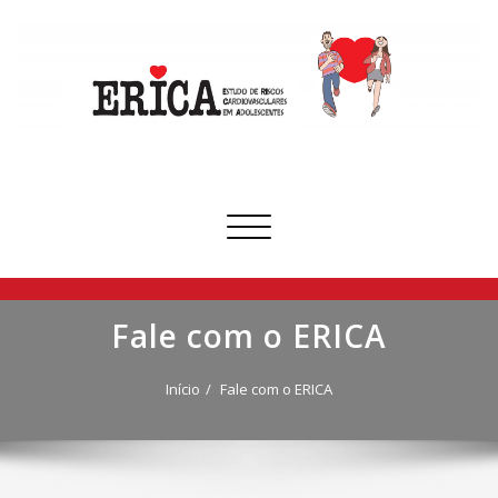
Skip
to
content
Projeto ERICA
ERICA – Estudo de Riscos Cardiovasculares em Adolescentes
Alternar
navegação
Fale com o ERICA
Início
Fale com o ERICA